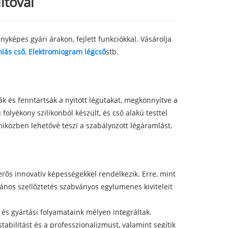
ítóval
yképes gyári árakon, fejlett funkciókkal. Vásárolja
iás cső
,
Elektromiogram légcső
stb.
ák és fenntartsák a nyitott légutakat, megkönnyítve a
folyékony szilikonból készült, és cső alakú testtel
miközben lehetővé teszi a szabályozott légáramlást.
erős innovatív képességekkel rendelkezik. Erre, mint
lános szellőztetés szabványos egylumenes kiviteleit
 és gyártási folyamataink mélyen integráltak.
abilitást és a professzionalizmust, valamint segítik