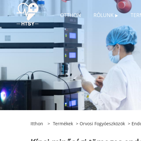
OTTHON
RÓLUNK
TER
Itthon
>
Termékek
>
Orvosi Fogyóeszközök
> Endo