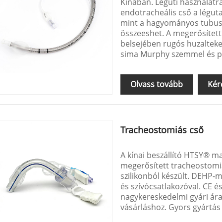
Kínában. Légúti használatra
endotracheális cső a léguta
mint a hagyományos tubuso
összeeshet. A megerősített
belsejében rugós huzalteke
sima Murphy szemmel és pu
Olvass tovább
Kér
Tracheostomiás cső
A kínai beszállító HTSY® m
megerősített tracheostomiá
szilikonból készült. DEHP-
és szívócsatlakozóval. CE 
nagykereskedelmi gyári ár
vásárláshoz. Gyors gyártás 