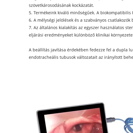
szövetkárosodásának kockázatát.
5. Termékeink kiváló minőségűek. A biokompatibilis 
6. A mélységi jelölések és a szabványos csatlakozók b
7. Az általános kialakítás az egyszer használatos ste
eljárási eredményeket különböző klinikai környezet
A beállítás javítása érdekében fedezze fel a dupla l
endotracheális tubusok változatait az irányított beh