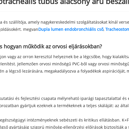
racheális tubus alacsony árú beszáll
 és szállítója, amely nagykereskedelmi szolgáltatásokat kínál versen
egoldásokért. megvan
Dupla lumen endobronchiális cső
,
Tracheostom
és hogyan működik az orvosi eljárásokban?
jon vagy az orron keresztül helyeznek be a légcsőbe, hogy kialakíts
telenítést. Jellemzően orvosi minőségű PVC-ből vagy orvosi minőségű 
gén a légcső lezárására, megakadályozva a folyadékok aspirációját, 
tatási és fejlesztési csapata mélyreható iparági tapasztalattal és 
rozatban gyártjuk ezeknek a termékeknek a teljes skáláját: az álta
 egészségügyi intézményeknek sebészeti és kritikus ellátásban. K+F
ső gyártásáig szigorú minőség-ellenőrzési előírások biztosítják a st