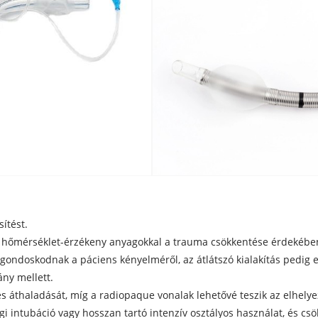
ítést.
nak hőmérséklet-érzékeny anyagokkal a trauma csökkentése érdekébe
gondoskodnak a páciens kényelméről, az átlátszó kialakítás pedig 
ny mellett.
s áthaladását, míg a radiopaque vonalak lehetővé teszik az elhely
gi intubáció vagy hosszan tartó intenzív osztályos használat, és cs