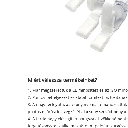
Miért válassza termékeinket?
1. Már megszereztük a CE minősítést és az ISO minős
2. Pontos behelyezést és stabil tömítést biztosíta
3. A nagy térfogatú, alacsony nyomású mandzsetták 
pontos eljárások elvégzését alacsony szövődményará
4. A ferde hegy elősegíti a hangszálak zökkenőmente
forgatókönyvre is alkalmasak, mint például sürgőssé