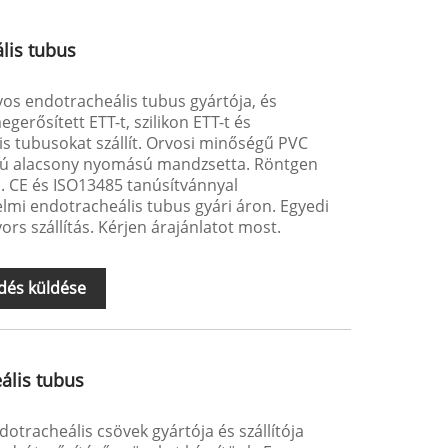
lis tubus
os endotracheális tubus gyártója, és
erősített ETT-t, szilikon ETT-t és
is tubusokat szállít. Orvosi minőségű PVC
gatú alacsony nyomású mandzsetta. Röntgen
. CE és ISO13485 tanúsítvánnyal
lmi endotracheális tubus gyári áron. Egyedi
rs szállítás. Kérjen árajánlatot most.
dés küldése
ális tubus
otracheális csövek gyártója és szállítója