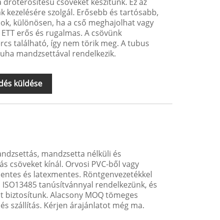
 dróterősítésű csöveket készítünk. Ez az
k kezelésére szolgál. Erősebb és tartósabb,
k, különösen, ha a cső meghajolhat vagy
 ETT erős és rugalmas. A csövünk
rcs található, így nem törik meg. A tubus
ha mandzsettával rendelkezik.
dés küldése
andzsettás, mandzsetta nélküli és
s csöveket kínál. Orvosi PVC-ből vagy
mentes és latexmentes. Röntgenvezetékkel
és ISO13485 tanúsítvánnyal rendelkezünk, és
at biztosítunk. Alacsony MOQ tömeges
és szállítás. Kérjen árajánlatot még ma.