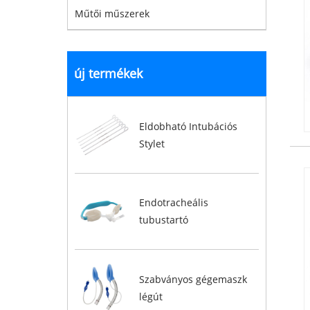
Műtői műszerek
új termékek
Eldobható Intubációs
Stylet
Endotracheális
tubustartó
Szabványos gégemaszk
légút