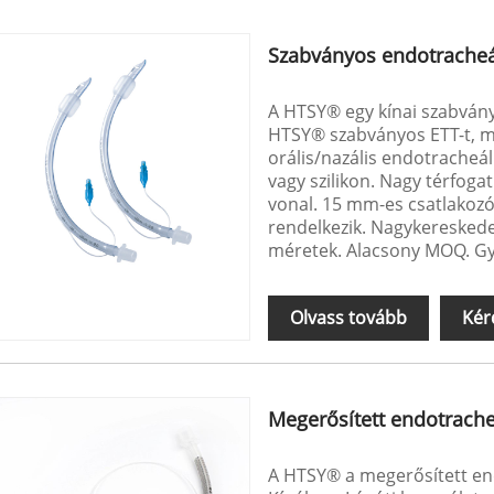
Szabványos endotracheá
A HTSY® egy kínai szabvány
HTSY® szabványos ETT-t, meg
orális/nazális endotracheál
vagy szilikon. Nagy térfo
vonal. 15 mm-es csatlakozó
rendelkezik. Nagykereskede
méretek. Alacsony MOQ. Gyo
Olvass tovább
Kér
Megerősített endotrache
A HTSY® a megerősített end