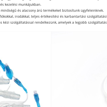
 és kezelési munkájukban.
ló minőségű és alacsony árú termékeket biztosítunk ügyfeleinknek.
kokkal, irodákkal, teljes értékesítési és karbantartási szolgáltatás
rás kézi szolgáltatással rendelkezünk, amelyek a legjobb szolgáltatá