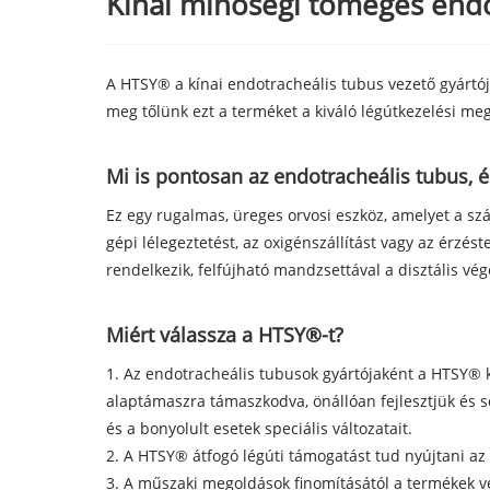
Kínai minőségi tömeges endot
A HTSY® a kínai endotracheális tubus vezető gyártója
meg tőlünk ezt a terméket a kiváló légútkezelési m
Mi is pontosan az endotracheális tubus, 
Ez egy rugalmas, üreges orvosi eszköz, amelyet a szá
gépi lélegeztetést, az oxigénszállítást vagy az érzés
rendelkezik, felfújható mandzsettával a disztális vé
Miért válassza a HTSY®-t?
1. Az endotracheális tubusok gyártójaként a HTSY® ku
alaptámaszra támaszkodva, önállóan fejlesztjük és so
és a bonyolult esetek speciális változatait.
2. A HTSY® átfogó légúti támogatást tud nyújtani az
3. A műszaki megoldások finomításától a termékek vég