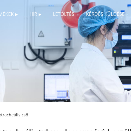
MÉKEK
HÍR
LETÖLTÉS
KÉRDÉS KÜLDÉSE
tracheális cső