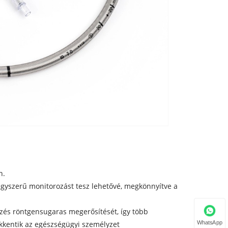
n.
egyszerű monitorozást tesz lehetővé, megkönnyítve a
ezés röntgensugaras megerősítését, így több
WhatsApp
ökkentik az egészségügyi személyzet