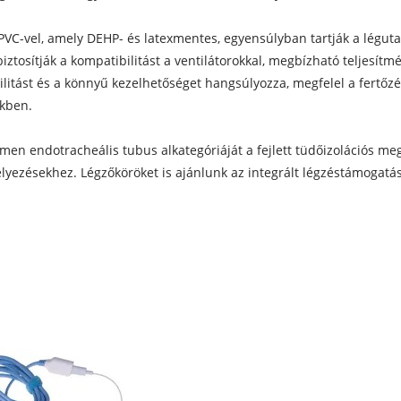
PVC-vel, amely DEHP- és latexmentes, egyensúlyban tartják a légut
iztosítják a kompatibilitást a ventilátorokkal, megbízható teljesítmé
rilitást és a könnyű kezelhetőséget hangsúlyozza, megfelel a fertőz
ekben.
umen endotracheális tubus alkategóriáját a fejlett tüdőizolációs meg
elyezésekhez. Légzőköröket is ajánlunk az integrált légzéstámogatá