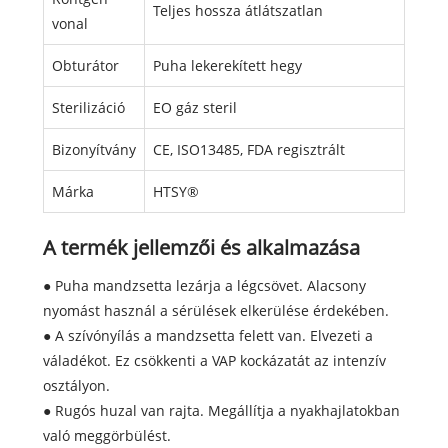
Teljes hossza átlátszatlan
vonal
Obturátor
Puha lekerekített hegy
Sterilizáció
EO gáz steril
Bizonyítvány
CE, ISO13485, FDA regisztrált
Márka
HTSY®
A termék jellemzői és alkalmazása
● Puha mandzsetta lezárja a légcsövet. Alacsony
nyomást használ a sérülések elkerülése érdekében.
● A szívónyílás a mandzsetta felett van. Elvezeti a
váladékot. Ez csökkenti a VAP kockázatát az intenzív
osztályon.
● Rugós huzal van rajta. Megállítja a nyakhajlatokban
való meggörbülést.