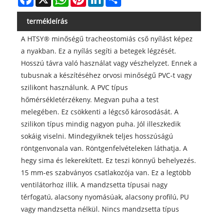
termékleírás
A HTSY® minőségű tracheostomiás cső nyílást képez
a nyakban. Ez a nyílás segíti a betegek légzését.
Hosszú távra való használat vagy vészhelyzet. Ennek a
tubusnak a készítéséhez orvosi minőségű PVC-t vagy
szilikont használunk. A PVC típus
hőmérsékletérzékeny. Megvan puha a test
melegében. Ez csökkenti a légcső károsodását. A
szilikon típus mindig nagyon puha. Jól illeszkedik
sokáig viselni. Mindegyiknek teljes hosszúságú
röntgenvonala van. Röntgenfelvételeken láthatja. A
hegy sima és lekerekített. Ez teszi könnyű behelyezés.
15 mm-es szabványos csatlakozója van. Ez a legtöbb
ventilátorhoz illik. A mandzsetta típusai nagy
térfogatú, alacsony nyomásúak, alacsony profilú, PU
vagy mandzsetta nélkül. Nincs mandzsetta típus