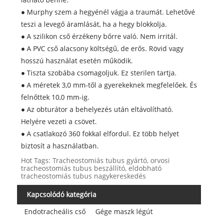
● Murphy szem a hegyénél vágja a traumát. Lehetővé
teszi a levegő áramlását, ha a hegy blokkolja.
● A szilikon cső érzékeny bőrre való. Nem irritál.
● A PVC cső alacsony költségű, de erős. Rövid vagy
hosszú használat esetén működik.
● Tiszta szobába csomagoljuk. Ez sterilen tartja.
● A méretek 3,0 mm-től a gyerekeknek megfelelőek. És
felnőttek 10,0 mm-ig.
● Az obturátor a behelyezés után eltávolítható.
Helyére vezeti a csövet.
● A csatlakozó 360 fokkal elfordul. Ez több helyet
biztosít a használatban.
Hot Tags: Tracheostomiás tubus gyártó, orvosi
tracheostomiás tubus beszállító, eldobható
tracheostomiás tubus nagykereskedés
Kapcsolódó kategória
Endotracheális cső
Gége maszk légút