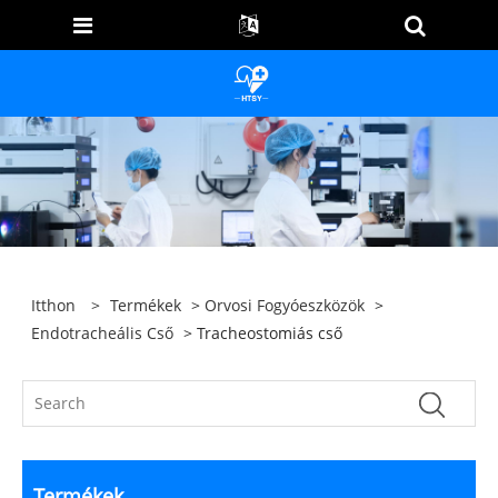
Itthon
>
Termékek
>
Orvosi Fogyóeszközök
>
Endotracheális Cső
> Tracheostomiás cső
Termékek