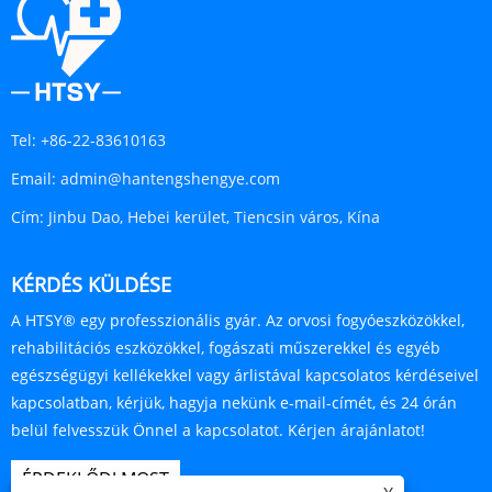
Tel:
+86-22-83610163
Email:
admin@hantengshengye.com
Cím:
Jinbu Dao, Hebei kerület, Tiencsin város, Kína
KÉRDÉS KÜLDÉSE
A HTSY® egy professzionális gyár. Az orvosi fogyóeszközökkel,
rehabilitációs eszközökkel, fogászati ​​műszerekkel és egyéb
egészségügyi kellékekkel vagy árlistával kapcsolatos kérdéseivel
kapcsolatban, kérjük, hagyja nekünk e-mail-címét, és 24 órán
belül felvesszük Önnel a kapcsolatot. Kérjen árajánlatot!
ÉRDEKLŐDJ MOST