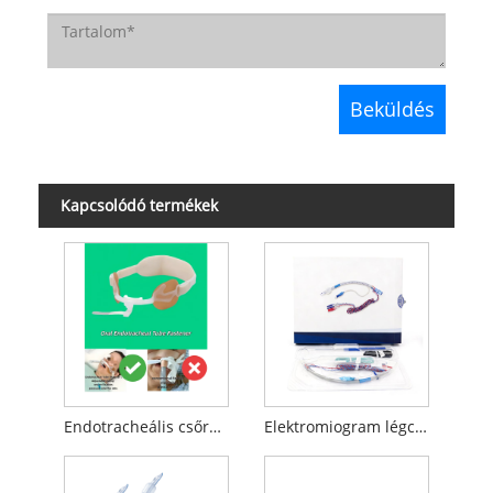
Kapcsolódó termékek
Endotracheális csőrögzítő
Elektromiogram légcső