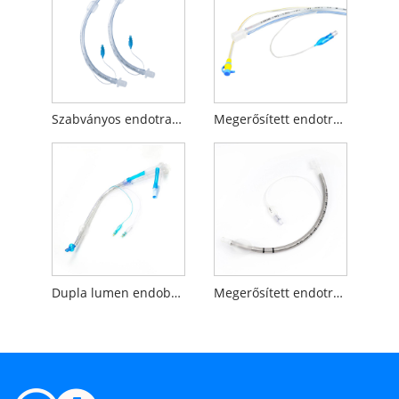
Szabványos endotracheális tubus
Megerősített endotracheális cső szívónyílással
Dupla lumen endobronchiális cső
Megerősített endotracheális tubus