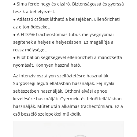
● Sima ferde hegy és elzáró. Biztonságossá és gyorssá
teszik a behelyezést.
● Átlátszó csőtest látható a belsejében. Ellenőrizheti
az eltömődéseket.
● A HTSY® tracheostomiás tubus mélységnyomai
segítenek a helyes elhelyezésben. Ez megállítja a
rossz mélységet.
● Pilot ballon segítségével ellenőrizheti a mandzsetta
nyomását. Könnyen használható.
Az intenzív osztályon szellőztetésre használják.
Sürgősségi légúti ellátásban használják. Fej-nyaki
sebészetben használják. Otthoni alvási apnoe
kezelésére használják. Gyermek- és felnőttellátásban
használják. Műtét után alkalmas tracheotómiára. Ez a
cső beszélő szelepekkel működik.