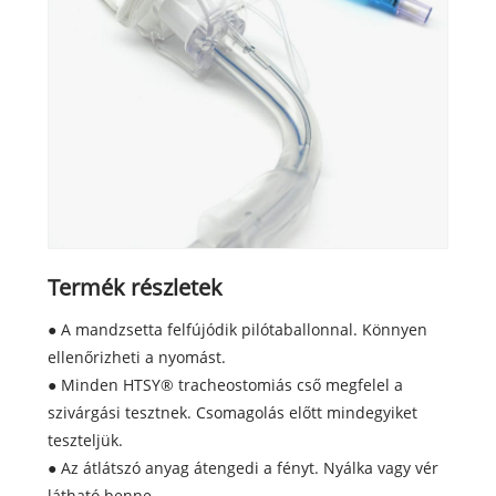
Termék részletek
● A mandzsetta felfújódik pilótaballonnal. Könnyen
ellenőrizheti a nyomást.
● Minden HTSY® tracheostomiás cső megfelel a
szivárgási tesztnek. Csomagolás előtt mindegyiket
teszteljük.
● Az átlátszó anyag átengedi a fényt. Nyálka vagy vér
látható benne.