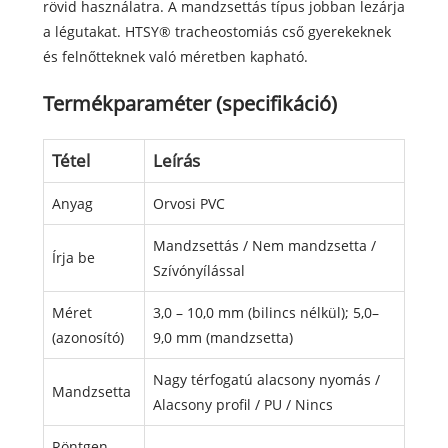
rövid használatra. A mandzsettás típus jobban lezárja
a légutakat. HTSY® tracheostomiás cső gyerekeknek
és felnőtteknek való méretben kapható.
Termékparaméter (specifikáció)
Tétel
Leírás
Anyag
Orvosi PVC
Mandzsettás / Nem mandzsetta /
Írja be
Szívónyílással
Méret
3,0 – 10,0 mm (bilincs nélkül); 5,0–
(azonosító)
9,0 mm (mandzsetta)
Nagy térfogatú alacsony nyomás /
Mandzsetta
Alacsony profil / PU / Nincs
Röntgen