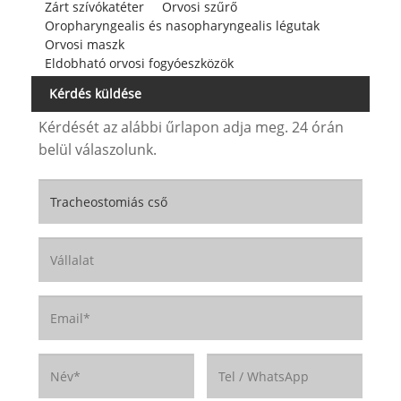
Zárt szívókatéter
Orvosi szűrő
Oropharyngealis és nasopharyngealis légutak
Orvosi maszk
Eldobható orvosi fogyóeszközök
Kérdés küldése
Kérdését az alábbi űrlapon adja meg. 24 órán
belül válaszolunk.