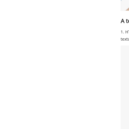
A 
1. H
text