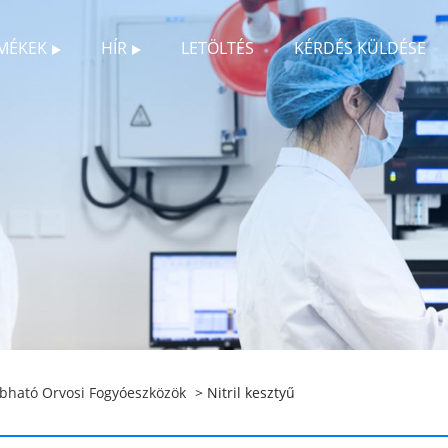
MÉKEK
HÍR
LETÖLTÉS
KÉRDÉS KÜLDÉSE
bható Orvosi Fogyóeszközök
> Nitril kesztyű