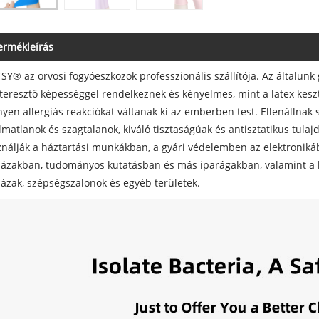
ermékleírás
SY® az orvosi fogyóeszközök professzionális szállítója. Az általunk
teresztő képességgel rendelkeznek és kényelmes, mint a latex keszt
yen allergiás reakciókat váltanak ki az emberben test. Ellenállnak
lmatlanok és szagtalanok, kiváló tisztaságúak és antisztatikus tula
nálják a háztartási munkákban, a gyári védelemben az elektroniká
ázakban, tudományos kutatásban és más iparágakban, valamint a 
ázak, szépségszalonok és egyéb területek.