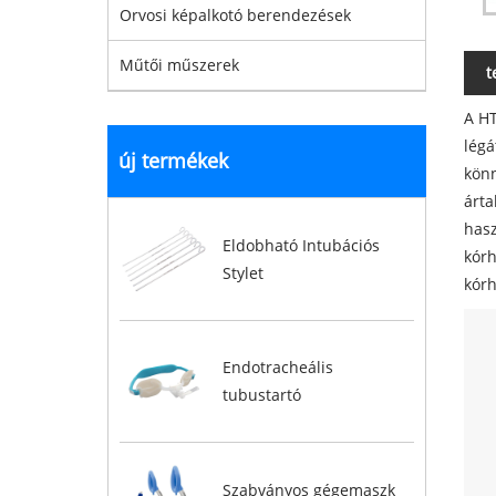
Orvosi képalkotó berendezések
Műtői műszerek
t
A HT
légá
új termékek
könn
árta
hasz
Eldobható Intubációs
kórh
Stylet
kórh
Endotracheális
tubustartó
Szabványos gégemaszk