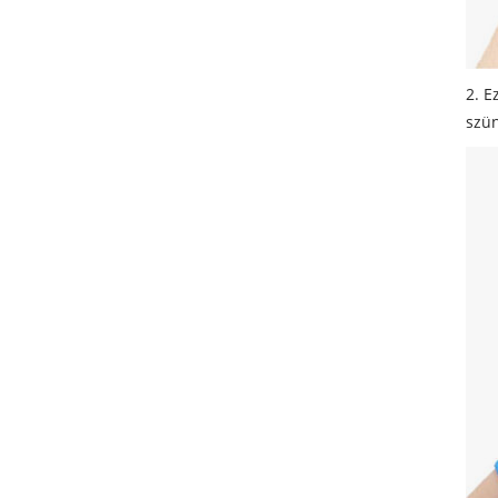
2. E
szün