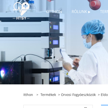
OTTHON
RÓLUNK
TER
Itthon
>
Termékek
>
Orvosi Fogyóeszközök
>
Eldo