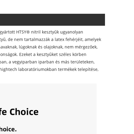
 gyártott HTSY® nitril kesztyűk ugyanolyan
yű, de nem tartalmazzák a latex fehérjéit, amelyek
 savaknak, lúgoknak és olajoknak, nem mérgezőek,
jdonságok. Ezeket a kesztyűket széles körben
ban, a vegyiparban iparban és más területeken,
hightech laboratóriumokban termékek telepítése,