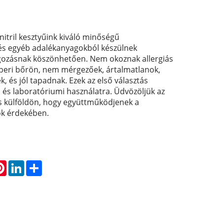
itril kesztyűink kiváló minőségű
 és egyéb adalékanyagokból készülnek
lgozásnak köszönhetően. Nem okoznak allergiás
beri bőrön, nem mérgezőek, ártalmatlanok,
k, és jól tapadnak. Ezek az első választás
i és laboratóriumi használatra. Üdvözöljük az
és külföldön, hogy együttműködjenek a
ök érdekében.
atsApp
Pinterest
LinkedIn
Share