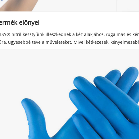
termék előnyei
TSY® nitril kesztyűink illeszkednek a kéz alakjához, rugalmas és k
úra, ügyesebbé téve a műveleteket. Mivel kétkezesek, kényelmesebb