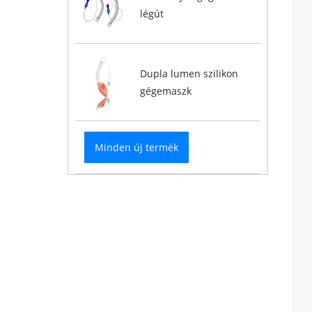
légút
Dupla lumen szilikon
gégemaszk
Minden új termék