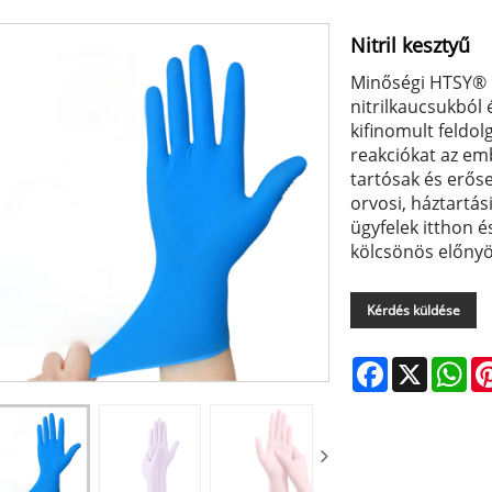
Nitril kesztyű
Minőségi HTSY® n
nitrilkaucsukból
kifinomult feldo
reakciókat az em
tartósak és erőse
orvosi, háztartás
ügyfelek itthon 
kölcsönös előny
Kérdés küldése
Facebook
X
Wh