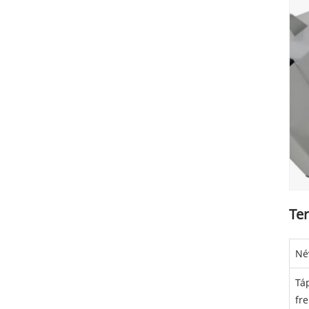
Te
Né
Tá
fr