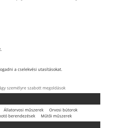
t.
ogadni a cselekvési utasításokat.
osi ágy személyre szabott megoldások
Állatorvosi műszerek
Orvosi bútorok
lkotó berendezések
Műtői műszerek