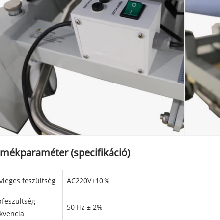
rmékparaméter (specifikáció)
vleges feszültség
AC220V±10％
pfeszültség
50 Hz ± 2%
ekvencia