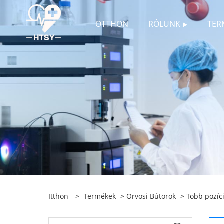
OTTHON
RÓLUNK
TER
Itthon
>
Termékek
>
Orvosi Bútorok
> Több pozíci