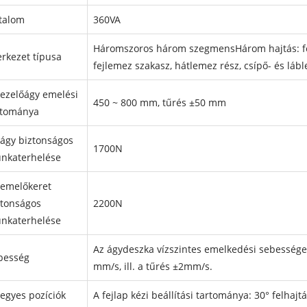
talom
360VA
Háromszoros három szegmensHárom hajtás: fej
erkezet típusa
fejlemez szakasz, hátlemez rész, csípő- és láb
kezelőágy emelési
450 ~ 800 mm, tűrés ±50 mm
rtománya
 ágy biztonságos
1700N
nkaterhelése
 emelőkeret
ztonságos
2200N
nkaterhelése
Az ágydeszka vízszintes emelkedési sebessége
besség
mm/s, ill. a tűrés ±2mm/s.
 egyes pozíciók
A fejlap kézi beállítási tartománya: 30° felhajt