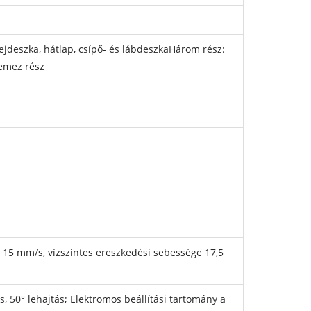
deszka, hátlap, csípő- és lábdeszkaHárom rész:
lemez rész
 15 mm/s, vízszintes ereszkedési sebessége 17,5
ás, 50° lehajtás; Elektromos beállítási tartomány a