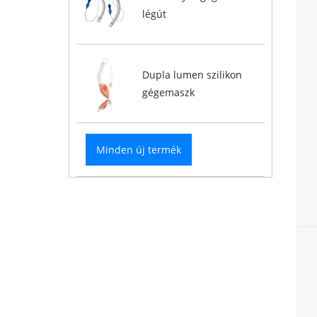
légút
Dupla lumen szilikon
gégemaszk
Minden új termék