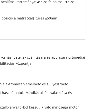
 beállítási tartománya: 45°-os felhajtás, 20°-os
ozíció a matraccal), tűrés ±50mm
a kórházi betegek szállítására és ápolására ortopédiai
bilitációs központja.
an elektromosan emelhető és süllyeszthető.
t használhatók; Mindkét alsó elválasztása és
 tűzálló anyagokból készül; Kiváló minőségű motor,