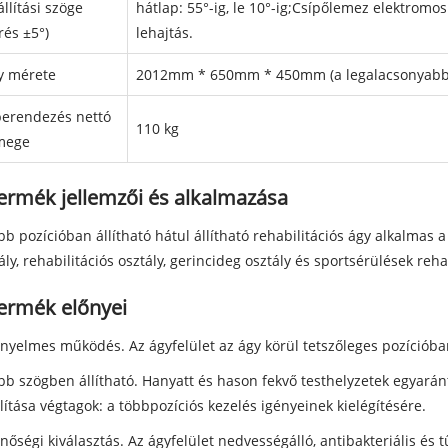
llítási szöge
hátlap: 55°-ig, le 10°-ig;Csípőlemez elektromos
rés ±5°)
lehajtás.
y mérete
2012mm * 650mm * 450mm (a legalacsonyabb p
berendezés nettó
110 kg
mege
ermék jellemzői és alkalmazása
bb pozícióban állítható hátul állítható rehabilitációs ágy alkalmas 
ály, rehabilitációs osztály, gerincideg osztály és sportsérülések reha
termék előnyei
nyelmes működés. Az ágyfelület az ágy körül tetszőleges pozíciób
bb szögben állítható. Hanyatt és hason fekvő testhelyzetek egyarán
lítása végtagok: a többpozíciós kezelés igényeinek kielégítésére.
nőségi kiválasztás. Az ágyfelület nedvességálló, antibakteriális és