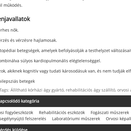
il működés.
enjavallatok
erhes nők.
érzés és vérzésre hajlamosak.
topédiai betegségek, amelyek befolyásolják a testhelyzet változásai
ombinálva súlyos kardiopulmonális elégtelenséggel.
zok, akiknek kognitív vagy tudati károsodásuk van, és nem tudják elf
pilepsziás betegek
Tags: Állítható kórházi ágy gyártó, rehabilitációs ágy szállító, orv
apcsolódó kategória
si fogyóeszközök
Rehabilitációs eszközök
Fogászati ​​műszerek
segélynyújtó felszerelés
Laboratóriumi műszerek
Orvosi képa
érdés küldése