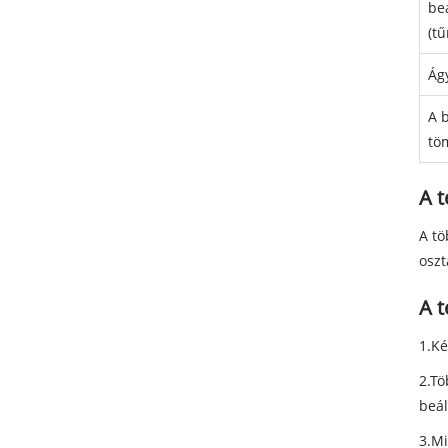
beá
(tű
Ág
A 
tö
A t
A tö
oszt
A 
1.Ké
2.Tö
beál
3.Mi