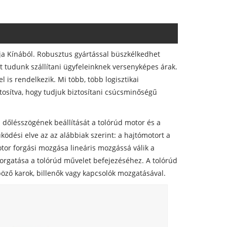
tója Kínából. Robusztus gyártással büszkélkedhet
et tudunk szállítani ügyfeleinknek versenyképes árak.
l is rendelkezik. Mi több, több logisztikai
ztosítva, hogy tudjuk biztosítani csúcsminőségű
s dőlésszögének beállítását a tolórúd motor és a
ködési elve az az alábbiak szerint: a hajtómotort a
otor forgási mozgása lineáris mozgássá válik a
forgatása a tolórúd művelet befejezéséhez. A tolórúd
böző karok, billenők vagy kapcsolók mozgatásával.