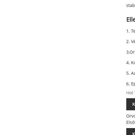
stab
Ell
1. T
2. V
3.Or
4. K
5. A
6. E
Hot 
K
Orvo
Első
K