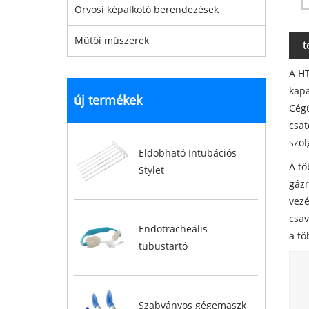
Orvosi képalkotó berendezések
Műtői műszerek
t
A HT
kapa
új termékek
Cégü
csat
szol
Eldobható Intubációs
A tö
Stylet
gázr
vezé
csav
Endotracheális
a tö
tubustartó
Szabványos gégemaszk