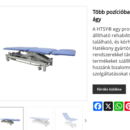
Több pozícióban
ágy
A HTSY® egy profe
állítható rehabil
található, és kór
Hatékony gyártós
rendszerekkel tá
termékeket szállí
hozzánk bizalom
szolgáltatásokat 
Kérdés küldése
Facebook
X
Wh