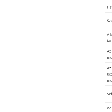
Ha
Sz
A 
ta
Az
mu
Az
bi
mu
Se
Az