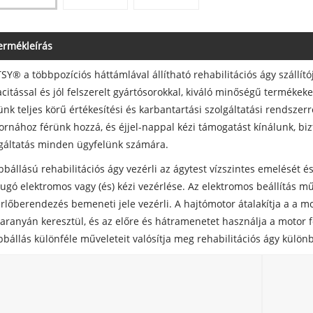
ermékleírás
SY® a többpozíciós háttámlával állítható rehabilitációs ágy szállí
citással és jól felszerelt gyártósorokkal, kiváló minőségű termékek
nk teljes körű értékesítési és karbantartási szolgáltatási rendszerre
ornához férünk hozzá, és éjjel-nappal kézi támogatást kínálunk, bi
gáltatás minden ügyfelünk számára.
bbállású rehabilitációs ágy vezérli az ágytest vízszintes emelését é
ugó elektromos vagy (és) kézi vezérlése. Az elektromos beállítás mű
rlőberendezés bemeneti jele vezérli. A hajtómotor átalakítja a a m
aranyán keresztül, és az előre és hátramenetet használja a motor 
bbállás különféle műveleteit valósítja meg rehabilitációs ágy külön