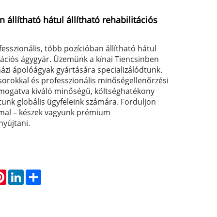
 állítható hátul állítható rehabilitációs
sszionális, több pozícióban állítható hátul
itációs ágygyár. Üzemünk a kínai Tiencsinben
házi ápolóágyak gyártására specializálódtunk.
orokkal és professzionális minőségellenőrzési
mogatva kiváló minőségű, költséghatékony
tunk globális ügyfeleink számára. Forduljon
mal – készek vagyunk prémium
nyújtani.
atsApp
Pinterest
LinkedIn
Share