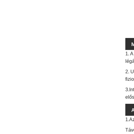
M
1. A
légá
2. U
fizi
3.In
elős
A
1.A
Távo