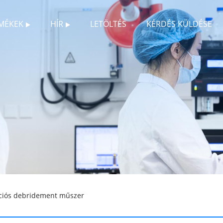
MÉKEK
HÍR
LETÖLTÉS
KÉRDÉS KÜLDÉSE
ciós debridement műszer