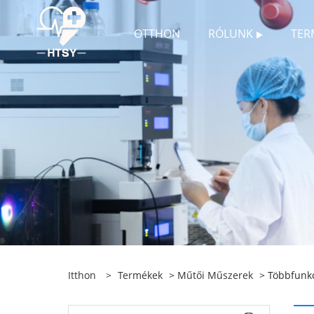
OTTHON
RÓLUNK
TER
Itthon
>
Termékek
>
Műtői Műszerek
> Többfunk