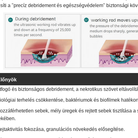
esíti a "precíz debridement és egészségvédelem" biztonsági köv
lőnyök
tfogó és biztonságos debridement, a nekrotikus szövet eltávolí
iológiai terhelés csökkentése, baktériumok és biofilmek hatékon
Hozzáférhetetlen sebek, mély üregek és rejtett sebek tisztítá
ekében.
ejtaktivitás fokozása, granulációs növekedés elősegítése.