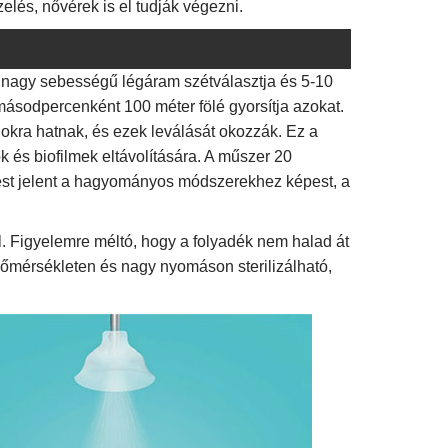
lés, nővérek is el tudják végezni.
a nagy sebességű légáram szétválasztja és 5-10
 másodpercenként 100 méter fölé gyorsítja azokat.
okra hatnak, és ezek leválását okozzák. Ez a
 és biofilmek eltávolítására. A műszer 20
nést jelent a hagyományos módszerekhez képest, a
ál. Figyelemre méltó, hogy a folyadék nem halad át
őmérsékleten és nagy nyomáson sterilizálható,