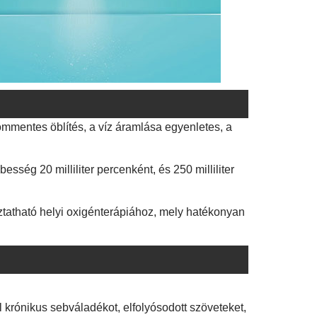
alommentes öblítés, a víz áramlása egyenletes, a
esség 20 milliliter percenként, és 250 milliliter
koztatható helyi oxigénterápiához, mely hatékonyan
l krónikus sebváladékot, elfolyósodott szöveteket,