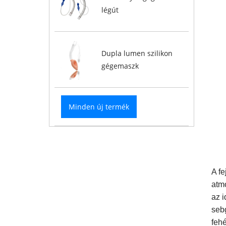
légút
Dupla lumen szilikon
gégemaszk
Minden új termék
A fe
atmo
az 
seb
feh