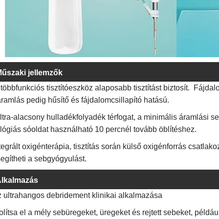
űszaki jellemzők
 többfunkciós tisztítóeszköz alaposabb tisztítást biztosít. Fájd
ramlás pedig hűsítő és fájdalomcsillapító hatású.
ltra-alacsony hulladékfolyadék térfogat, a minimális áramlási seb
ológiás sóoldat használható 10 percnél tovább öblítéshez.
tegrált oxigénterápia, tisztítás során külső oxigénforrás csatla
egítheti a sebgyógyulást.
lkalmazás
z ultrahangos debridement klinikai alkalmazása
lítsa el a mély sebüregeket, üregeket és rejtett sebeket, példáu