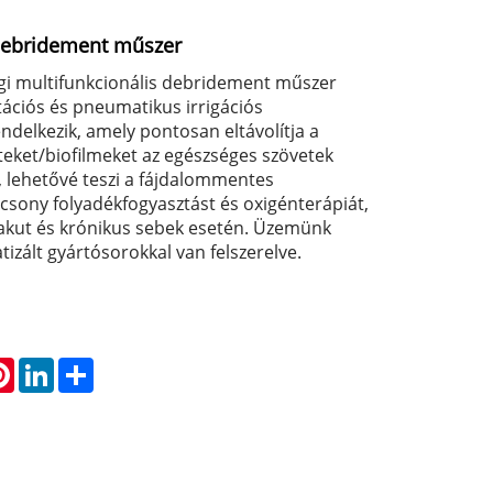
debridement műszer
i multifunkcionális debridement műszer
tációs és pneumatikus irrigációs
ndelkezik, amely pontosan eltávolítja a
teket/biofilmeket az egészséges szövetek
, lehetővé teszi a fájdalommentes
csony folyadékfogyasztást és oxigénterápiát,
e akut és krónikus sebek esetén. Üzemünk
zált gyártósorokkal van felszerelve.
atsApp
Pinterest
LinkedIn
Share