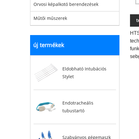
Orvosi képalkotó berendezések
Műtői műszerek
t
HTS
tec
új termékek
funk
seb
Eldobható Intubációs
Stylet
Endotracheális
tubustartó
Szabványos gégemaszk