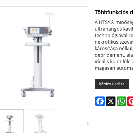
Többfunkciós 
A HTSY® minőség
ultrahangos kavi
technológiával re
nekrotikus szöve
károsítása nélkül
debridement, ala
ideális különfél
magasan automati
Kérdés küldése
Facebook
X
Wh