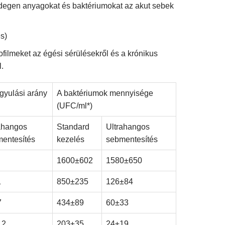
az idegen anyagokat és baktériumokat az akut sebek
s)
ofilmeket az égési sérülésekről és a krónikus
.
gyulási arány
A baktériumok mennyisége
(UFC/ml*)
ahangos
Standard
Ultrahangos
entesítés
kezelés
sebmentesítés
1600±602
1580±650
1
850±235
126±84
7
434±89
60±33
12
203±35
24±19