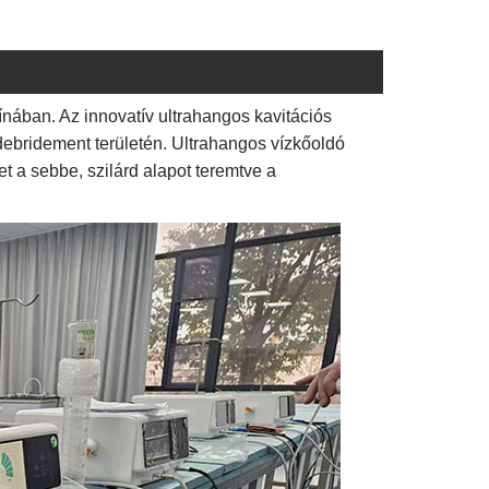
nában. Az innovatív ultrahangos kavitációs
debridement területén. Ultrahangos vízkőoldó
et a sebbe, szilárd alapot teremtve a