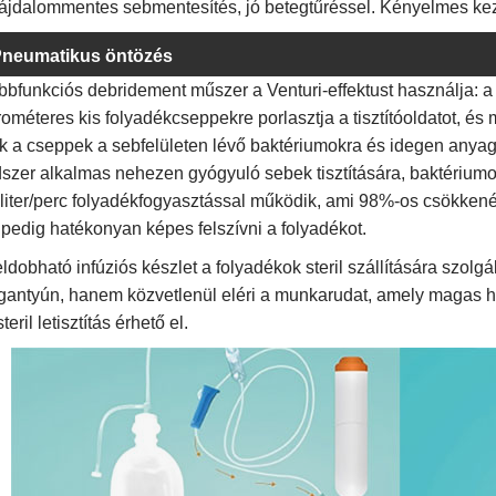
Fájdalommentes sebmentesítés, jó betegtűréssel. Kényelmes keze
neumatikus öntözés
öbbfunkciós debridement műszer a Venturi-effektust használja: 
ométeres kis folyadékcseppekre porlasztja a tisztítóoldatot, és
k a cseppek a sebfelületen lévő baktériumokra és idegen anyag
szer alkalmas nehezen gyógyuló sebek tisztítására, baktériumok
liliter/perc folyadékfogyasztással működik, ami 98%-os csökke
pedig hatékonyan képes felszívni a folyadékot.
ldobható infúziós készlet a folyadékok steril szállítására szolg
ogantyún, hanem közvetlenül eléri a munkarudat, amely magas h
steril letisztítás érhető el.