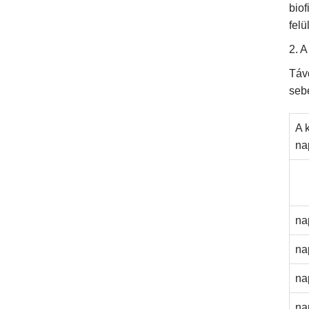
biof
felü
2. A
Távo
seb
A 
na
na
na
na
na