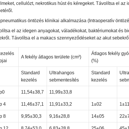
ilmeket, cellulózt, nekrotikus húst és kéregeket. Távolítsa el 
letéről.
 pneumatikus öntözés klinikai alkalmazása (Intraoperatív öntözé
lítsa el az idegen anyagokat, váladékokat, baktériumokat és bi
ekről. Távolítsa el a makacs szennyeződéseket az akut sebekről
kezelés
Átlagos fekély gyó
A fekély átlagos területe (cm²)
pjai
(%)
Standard
Ultrahangos
Standard
Ultr
kezelés
sebmentesítés
kezelés
sebm
p0
11,54±38,7
11,99±33,8
p 4
11,46±37,1
11,91±33,2
1±02
1±1
p 8
9,95±30,3
9,16±28,8
14±05
22±
p 12
8,74±53,0
6,83±28,8
25±06
45±