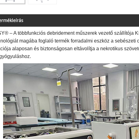
ermékleírás
Y® – A többfunkciós debridement műszerek vezető szállítója Kí
hnológiát magába foglaló termék forradalmi eszköz a sebészeti 
ciója alaposan és biztonságosan eltávolítja a nekrotikus szövet
gyógyuláshoz.