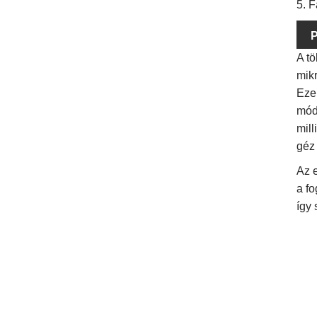
5. 
P
A t
mikr
Eze
mód
mil
géz 
Az e
a f
így 