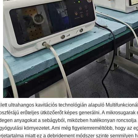
jlett ultrahangos kavitációs technológián alapuló Multifunkcion
szférájú erőteljes ütközőerőt képes generálni. A mikrosugarak r
idegen anyagokat a sebágyból, miközben hatékonyan roncsolja a 
gyógyulási környezetet. Ami még figyelemreméltóbb, hogy az 
érjetartalma miatt ez a debridement módszer szinte semmilyen 